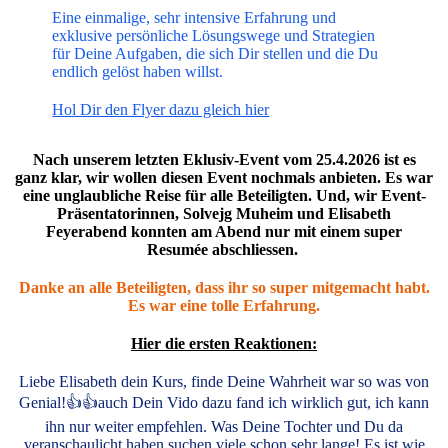
Eine einmalige, sehr intensive Erfahrung und
exklusive persönliche Lösungswege und Strategien
für Deine Aufgaben, die sich Dir stellen und die Du
endlich gelöst haben willst.
Hol Dir den Flyer dazu gleich hier
Nach unserem letzten Eklusiv-Event vom 25.4.2026 ist es
ganz klar, wir wollen diesen Event nochmals anbieten. Es war
eine unglaubliche Reise für alle Beteiligten. Und, wir Event-
Präsentatorinnen, Solvejg Muheim und Elisabeth
Feyerabend konnten am Abend nur mit einem super
Resumée abschliessen.
Danke an alle Beteiligten, dass ihr so super mitgemacht habt.
Es war eine tolle Erfahrung.
Hier die ersten Reaktionen:
Liebe Elisabeth dein Kurs, finde Deine Wahrheit war so was von
Genial!👍👍auch Dein Vido dazu fand ich wirklich gut, ich kann
ihn nur weiter empfehlen. Was Deine Tochter und Du da
veranschaulicht haben suchen viele schon sehr lange! Es ist wie