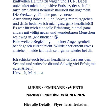
kraftvollen
Haltung zu wagen und TUN. Dabei
unterstützt mich der positive Endsatz, der sich für
mich am
Schluss herauskristallisiert hat ungemein.
Die Werkzeuge für eine positive neue
Ausrichtung
haben du und Solveig mir mitgegeben
und dafür bedanke ich mich ganz ganz herzlich🙏!!
Es war für mich eine tolle Erfahrung, einmal ganz
anders mit völlig neuen und wunderbaren
Menschen
weit weg in „Mostindien“ 😘.
Eine weitere Begleitung in meiner Angelegenheit
benötige ich zurzeit nicht. Würde aber erneut
etwas
anstehen, melde ich mich sehr gerne wieder bei dir.
Ich schicke euch beiden herzliche Grüsse aus dem
Seeland und wünsche dir und Solveig
viel Erfolg mit
eurer Arbeit!
Herzlich, Marianna
kURSE / sEMINARE / eVENTS
Nächster Exklusiv-Event 20.6.2026
Hier alle Details -
Flyer herunterladen