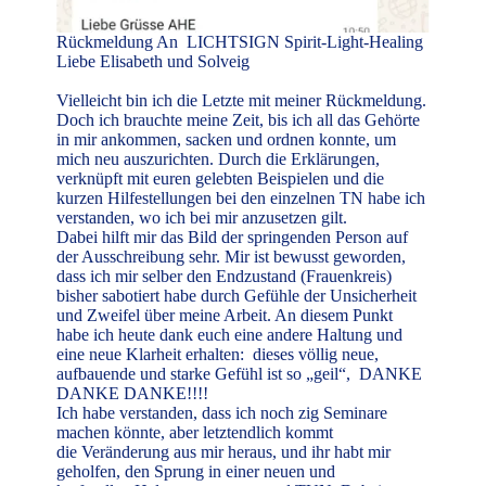
Rückmeldung An LICHTSIGN Spirit-Light-Healing
Liebe Elisabeth und Solveig
Vielleicht bin ich die Letzte mit meiner Rückmeldung.
Doch ich brauchte meine Zeit, bis ich all
das Gehörte
in mir ankommen, sacken und ordnen konnte, um
mich neu auszurichten. Durch die
Erklärungen,
verknüpft mit euren gelebten Beispielen und die
kurzen Hilfestellungen bei den
einzelnen TN habe ich
verstanden, wo ich bei mir anzusetzen gilt.
Dabei hilft mir das Bild der springenden Person auf
der Ausschreibung sehr. Mir ist bewusst
geworden,
dass ich mir selber den Endzustand (Frauenkreis)
bisher sabotiert habe durch Gefühle
der Unsicherheit
und Zweifel über meine Arbeit. An diesem Punkt
habe ich heute dank euch eine
andere Haltung und
eine neue Klarheit erhalten: dieses völlig neue,
aufbauende und starke Gefühl
ist so „geil“, DANKE
DANKE DANKE!!!!
Ich habe verstanden, dass ich noch zig Seminare
machen könnte, aber letztendlich kommt
die
Veränderung aus mir heraus, und ihr habt mir
geholfen, den Sprung in einer neuen und